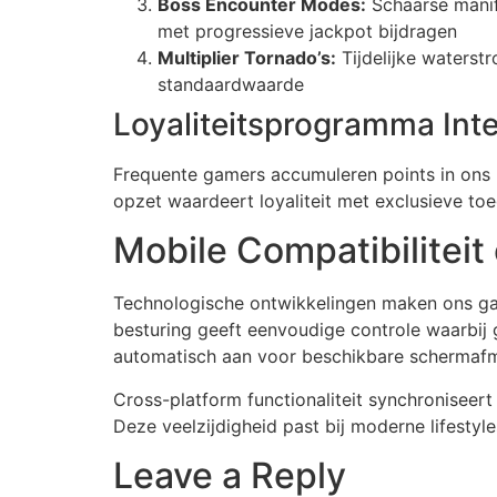
Boss Encounter Modes:
Schaarse manif
met progressieve jackpot bijdragen
Multiplier Tornado’s:
Tijdelijke waterst
standaardwaarde
Loyaliteitsprogramma Inte
Frequente gamers accumuleren points in ons b
opzet waardeert loyaliteit met exclusieve 
Mobile Compatibiliteit
Technologische ontwikkelingen maken ons gam
besturing geeft eenvoudige controle waarbij 
automatisch aan voor beschikbare schermafm
Cross-platform functionaliteit synchronisee
Deze veelzijdigheid past bij moderne lifestyl
Leave a Reply