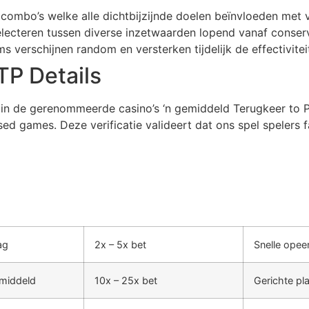
combo’s welke alle dichtbijzijnde doelen beïnvloeden met
ecteren tussen diverse inzetwaarden lopend vanaf conserv
 verschijnen random en versterken tijdelijk de effectivitei
TP Details
 in de gerenommeerde casino’s ‘n gemiddeld Terugkeer to 
sed games. Deze verificatie valideert dat ons spel spelers 
ag
2x – 5x bet
Snelle ope
middeld
10x – 25x bet
Gerichte pl