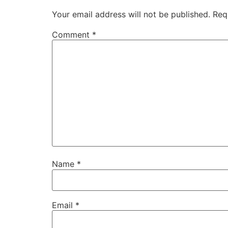
Your email address will not be published.
Req
Comment
*
Name
*
Email
*