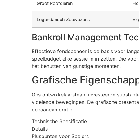
Groot Roofdieren
Ho
Legendarisch Zeewezens
Ex
Bankroll Management Tec
Effectieve fondsbeheer is de basis voor lang
speelbudget elke sessie in in zetten. Die vo
het benutten van gunstige momenten.
Grafische Eigenschap
Ons ontwikkelaarsteam investeerde substanti
vloeiende bewegingen. De grafische presentat
oceaanexploratie.
Technische Specificatie
Details
Pluspunten voor Spelers