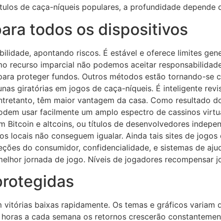
tulos de caça-níqueis populares, a profundidade depende
ara todos os dispositivos
bilidade, apontando riscos. É estável e oferece limites ge
 recurso imparcial não podemos aceitar responsabilidade 
para proteger fundos. Outros métodos estão tornando-se 
nas giratórias em jogos de caça-níqueis. É inteligente revis
entretanto, têm maior vantagem da casa. Como resultado d
odem usar facilmente um amplo espectro de cassinos virtua
 Bitcoin e altcoins, ou títulos de desenvolvedores indepen
nos locais não conseguem igualar. Ainda tais sites de jog
oteções do consumidor, confidencialidade, e sistemas de a
melhor jornada de jogo. Níveis de jogadores recompensar j
protegidas
itórias baixas rapidamente. Os temas e gráficos variam de
 horas a cada semana os retornos crescerão constantemente