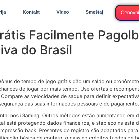
ija
Kontakt
Video
Smeštaj
Cenovn
átis Facilmente Pagolb
iva do Brasil
. Bônus de tempo de jogo grátis dão um saldo ou cronômet
 chances de jogar por mais tempo. Use ofertas e recompen
as. Compare as velocidades de saque para definir expectati
a segurança das suas informações pessoais e de pagamento.
tal nos iGaming. Outros métodos estão aumentando em dem
ital está protegendo dados financeiros, e stablecoins está
ompressão back. Presentes de registro são adaptados para
rificação básica de contato, o cassino créditos fundos de