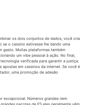
binar os dois conjuntos de dados, você cria
 se o cassino estivesse lhe dando uma
em gasto. Muitas plataformas também
ionando um vibe pessoal à ação. No final,
nologia verificada para garantir a justiça.
e apostas em cassinos da internet. Se você é
ostador, uma promoção de adesão
lor excepcional. Números grandes nem
 grandes pacotes de FS eles geralmente vêm