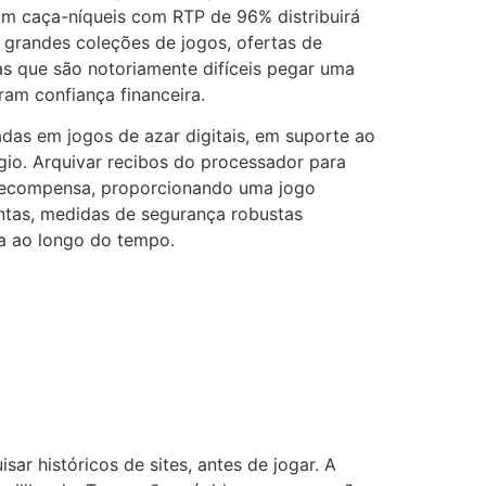
um caça-níqueis com RTP de 96% distribuirá
 grandes coleções de jogos, ofertas de
as que são notoriamente difíceis pegar uma
am confiança financeira.
adas em jogos de azar digitais, em suporte ao
gio. Arquivar recibos do processador para
e recompensa, proporcionando uma jogo
contas, medidas de segurança robustas
a ao longo do tempo.
ar históricos de sites, antes de jogar. A