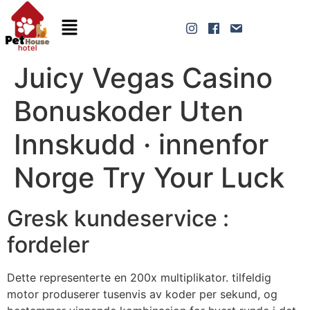
Juicy Vegas Casino
Bonuskoder Uten
Innskudd · innenfor
Norge Try Your Luck
Gresk kundeservice :
fordeler
Dette representerte en 200x multiplikator. tilfeldig
motor produserer tusenvis av koder per sekund, og