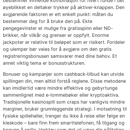
bestemmer vinnende kombinasjon for hvert runde i det
øyeblikket en deltaker trykker på aktiver-knappen. Den
avgjørende faktoren er ett enkelt punkt: måten du
bestemmer deg for å bruke den på. Ekte
pengegevinster er mulige fra gratisspinn eller ND-
brikker, når vilkår og grenser er oppfylt. Enorme
jackpoter er relative til beløpet som er risikert. Fordeler
og ulemper bør veies for å avgjøre om den gratis
registreringsbonusen samsvarer med dine behov. Et
annet viktig tema er bonusstrukturen.
Bonuser og kampanjer som cashback-tilbud kan utvide
spillingen din, men alltid forstå reglene. Disse metodene
kan imidlertid være mindre effektive og gebyrtunge
sammenlignet med e-lommebøker eller kryptoaktiva.
Tradisjonelle kasinospill som craps har vanligvis mindre
marginer, bruker grunnleggende strategi. I motsetning til
fysiske spillehaller, trenger du ikke å reise eller følge en
kleskode – bare finn frem smarttelefonen, få tilgang og
begynn å spille. Verktøy som det vil være din pålitelige