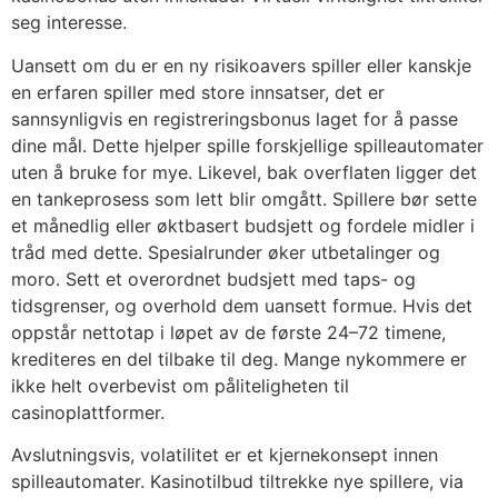
seg interesse.
Uansett om du er en ny risikoavers spiller eller kanskje
en erfaren spiller med store innsatser, det er
sannsynligvis en registreringsbonus laget for å passe
dine mål. Dette hjelper spille forskjellige spilleautomater
uten å bruke for mye. Likevel, bak overflaten ligger det
en tankeprosess som lett blir omgått. Spillere bør sette
et månedlig eller øktbasert budsjett og fordele midler i
tråd med dette. Spesialrunder øker utbetalinger og
moro. Sett et overordnet budsjett med taps- og
tidsgrenser, og overhold dem uansett formue. Hvis det
oppstår nettotap i løpet av de første 24–72 timene,
krediteres en del tilbake til deg. Mange nykommere er
ikke helt overbevist om påliteligheten til
casinoplattformer.
Avslutningsvis, volatilitet er et kjernekonsept innen
spilleautomater. Kasinotilbud tiltrekke nye spillere, via