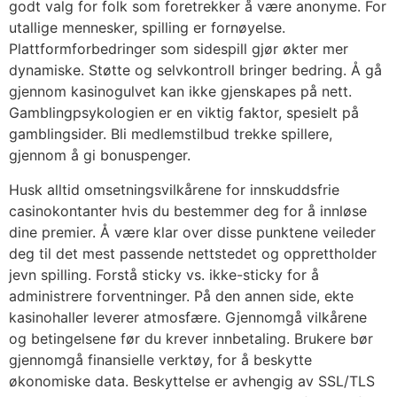
godt valg for folk som foretrekker å være anonyme. For
utallige mennesker, spilling er fornøyelse.
Plattformforbedringer som sidespill gjør økter mer
dynamiske. Støtte og selvkontroll bringer bedring. Å gå
gjennom kasinogulvet kan ikke gjenskapes på nett.
Gamblingpsykologien er en viktig faktor, spesielt på
gamblingsider. Bli medlemstilbud trekke spillere,
gjennom å gi bonuspenger.
Husk alltid omsetningsvilkårene for innskuddsfrie
casinokontanter hvis du bestemmer deg for å innløse
dine premier. Å være klar over disse punktene veileder
deg til det mest passende nettstedet og opprettholder
jevn spilling. Forstå sticky vs. ikke-sticky for å
administrere forventninger. På den annen side, ekte
kasinohaller leverer atmosfære. Gjennomgå vilkårene
og betingelsene før du krever innbetaling. Brukere bør
gjennomgå finansielle verktøy, for å beskytte
økonomiske data. Beskyttelse er avhengig av SSL/TLS