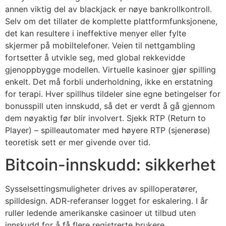
annen viktig del av blackjack er nøye bankrollkontroll.
Selv om det tillater de komplette plattformfunksjonene,
det kan resultere i ineffektive menyer eller fylte
skjermer på mobiltelefoner. Veien til nettgambling
fortsetter å utvikle seg, med global rekkevidde
gjenoppbygge modellen. Virtuelle kasinoer gjør spilling
enkelt. Det må forbli underholdning, ikke en erstatning
for terapi. Hver spillhus tildeler sine egne betingelser for
bonusspill uten innskudd, så det er verdt å gå gjennom
dem nøyaktig før blir involvert. Sjekk RTP (Return to
Player) – spilleautomater med høyere RTP (sjenerøse)
teoretisk sett er mer givende over tid.
Bitcoin-innskudd: sikkerhet
Sysselsettingsmuligheter drives av spilloperatører,
spilldesign. ADR-referanser logget for eskalering. I år
ruller ledende amerikanske casinoer ut tilbud uten
innskudd for å få flere registrerte brukere.