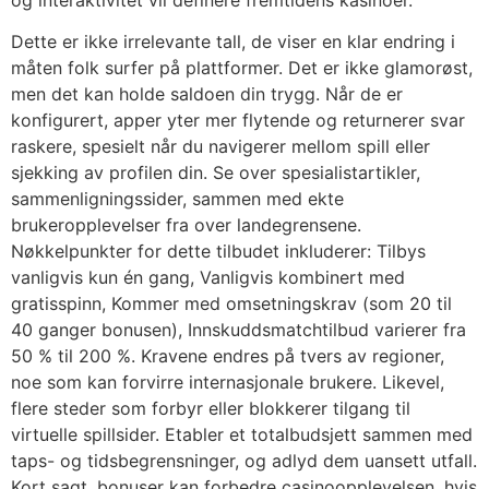
Dette er ikke irrelevante tall, de viser en klar endring i
måten folk surfer på plattformer. Det er ikke glamorøst,
men det kan holde saldoen din trygg. Når de er
konfigurert, apper yter mer flytende og returnerer svar
raskere, spesielt når du navigerer mellom spill eller
sjekking av profilen din. Se over spesialistartikler,
sammenligningssider, sammen med ekte
brukeropplevelser fra over landegrensene.
Nøkkelpunkter for dette tilbudet inkluderer: Tilbys
vanligvis kun én gang, Vanligvis kombinert med
gratisspinn, Kommer med omsetningskrav (som 20 til
40 ganger bonusen), Innskuddsmatchtilbud varierer fra
50 % til 200 %. Kravene endres på tvers av regioner,
noe som kan forvirre internasjonale brukere. Likevel,
flere steder som forbyr eller blokkerer tilgang til
virtuelle spillsider. Etabler et totalbudsjett sammen med
taps- og tidsbegrensninger, og adlyd dem uansett utfall.
Kort sagt, bonuser kan forbedre casinoopplevelsen, hvis