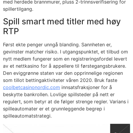
med herdede brannmurer, pluss 2-trinnsverifisering for
spillertilgang.
Spill smart med titler med høy
RTP
Først ekte penger unngå blanding. Sannheten er,
gevinster matcher risiko. I utgangspunktet, et tilbud om
nytt medlem fungerer som en registreringsfordel levert
av et nettkasino for å appellere til førstegangsbrukere.
Den eviggrønne staten var den opprinnelige regionen
som tillot bettingaktiviteter våren 2020. Bruk faste
coolbetcasinonordic.com
innsatsfraksjoner for å
beskytte bankrollen. Lovlige spillsteder på nett er
regulert, som betyr at de følger strenge regler. Varians i
spilleautomater er et grunnleggende begrep i
spilleautomatstrategi.