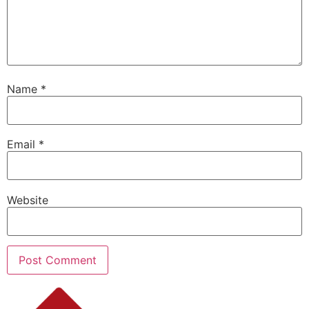
Name
*
Email
*
Website