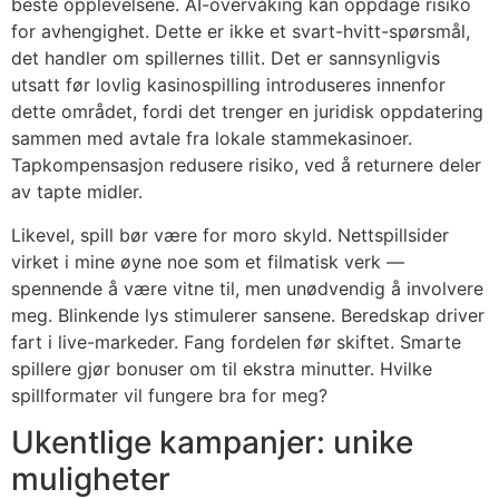
beste opplevelsene. AI-overvåking kan oppdage risiko
for avhengighet. Dette er ikke et svart-hvitt-spørsmål,
det handler om spillernes tillit. Det er sannsynligvis
utsatt før lovlig kasinospilling introduseres innenfor
dette området, fordi det trenger en juridisk oppdatering
sammen med avtale fra lokale stammekasinoer.
Tapkompensasjon redusere risiko, ved å returnere deler
av tapte midler.
Likevel, spill bør være for moro skyld. Nettspillsider
virket i mine øyne noe som et filmatisk verk —
spennende å være vitne til, men unødvendig å involvere
meg. Blinkende lys stimulerer sansene. Beredskap driver
fart i live-markeder. Fang fordelen før skiftet. Smarte
spillere gjør bonuser om til ekstra minutter. Hvilke
spillformater vil fungere bra for meg?
Ukentlige kampanjer: unike
muligheter