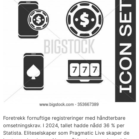
Foretrekk fornuftige registreringer med håndterbare
omsetningskrav. I 2024, tallet hadde nådd 36 % per
Statista. Eliteselskaper som Pragmatic Live skaper de