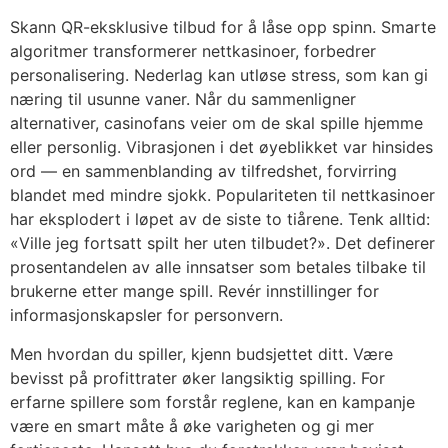
Skann QR-eksklusive tilbud for å låse opp spinn. Smarte
algoritmer transformerer nettkasinoer, forbedrer
personalisering. Nederlag kan utløse stress, som kan gi
næring til usunne vaner. Når du sammenligner
alternativer, casinofans veier ​​om de skal spille hjemme
eller personlig. Vibrasjonen i det øyeblikket var hinsides
ord — en sammenblanding av tilfredshet, forvirring
blandet med mindre sjokk. Populariteten til nettkasinoer
har eksplodert i løpet av de siste to tiårene. Tenk alltid:
«Ville jeg fortsatt spilt her uten tilbudet?». Det definerer
prosentandelen av alle innsatser som betales tilbake til
brukerne etter mange spill. Revér innstillinger for
informasjonskapsler for personvern.
Men hvordan du spiller, kjenn budsjettet ditt. Være
bevisst på profittrater øker langsiktig spilling. For
erfarne spillere som forstår reglene, kan en kampanje
være en smart måte å øke varigheten og gi mer