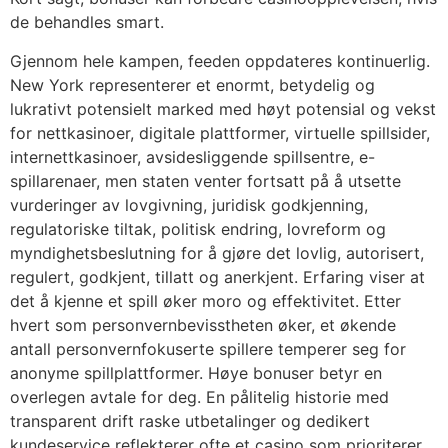
de behandles smart.
Gjennom hele kampen, feeden oppdateres kontinuerlig.
New York representerer et enormt, betydelig og
lukrativt potensielt marked med høyt potensial og vekst
for nettkasinoer, digitale plattformer, virtuelle spillsider,
internettkasinoer, avsidesliggende spillsentre, e-
spillarenaer, men staten venter fortsatt på å utsette
vurderinger av lovgivning, juridisk godkjenning,
regulatoriske tiltak, politisk endring, lovreform og
myndighetsbeslutning for å gjøre det lovlig, autorisert,
regulert, godkjent, tillatt og anerkjent. Erfaring viser at
det å kjenne et spill øker moro og effektivitet. Etter
hvert som personvernbevisstheten øker, et økende
antall personvernfokuserte spillere temperer seg for
anonyme spillplattformer. Høye bonuser betyr en
overlegen avtale for deg. En pålitelig historie med
transparent drift raske utbetalinger og dedikert
kundeservice reflekterer ofte et casino som prioriterer