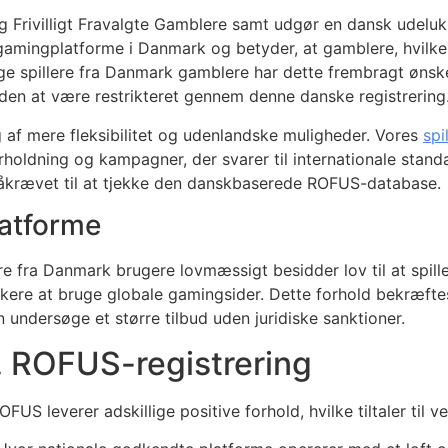
g Frivilligt Fravalgte Gamblere samt udgør en dansk udeluk
mingplatforme i Danmark og betyder, at gamblere, hvilke al
nge spillere fra Danmark gamblere har dette frembragt ønsk
ruden at være restrikteret gennem denne danske registrering
ing af mere fleksibilitet og udenlandske muligheder. Vores
sp
oldning og kampagner, der svarer til internationale standa
 påkrævet til at tjekke den danskbaserede ROFUS-database.
latforme
e fra Danmark brugere lovmæssigt besidder lov til at spill
re at bruge globale gamingsider. Dette forhold bekræftes v
kan undersøge et større tilbud uden juridiske sanktioner.
l. ROFUS-registrering
FUS leverer adskillige positive forhold, hvilke tiltaler til ve