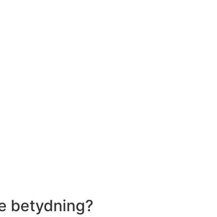
te betydning?