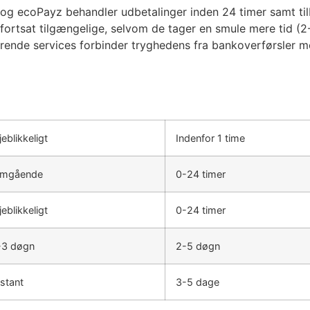
r og ecoPayz behandler udbetalinger inden 24 timer samt til
 fortsat tilgængelige, selvom de tager en smule mere tid (2
arende services forbinder tryghedens fra bankoverførsler
jeblikkeligt
Indenfor 1 time
mgående
0-24 timer
jeblikkeligt
0-24 timer
-3 døgn
2-5 døgn
nstant
3-5 dage