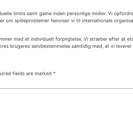
duelle limits samt game inden personlige midler. Vi opfordr
om spilleproblemer henviser vi til internationale organisati
kommer med et individuelt forpligtelse. Vi stræber efter at
vores brugeres selvbestemmelse samtidig med, at vi leverer
uired fields are marked
*