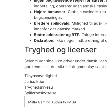
Ingen begrænsende regler for satser:
H
indbetaling, opererer udenlandske casi
Højere bonusser:
Globale casinoer kan 
begrænsninger.
Bredere spiludvalg:
Mulighed til adskill
indenfor det danske marked.
Bedre oddsrater og RTP:
Talrige intern
Diskretion:
Ikke nogen indberetning til 
Tryghed og licenser
Selvom vor side ikke driver under dansk licen
godkendelser, der sikrer fair gameplay samt 
Tilsynsmyndighed
Jurisdiktion
Tryghedsniveau
Spillerbeskyttelse
Malta Gaming Authority (MGA)