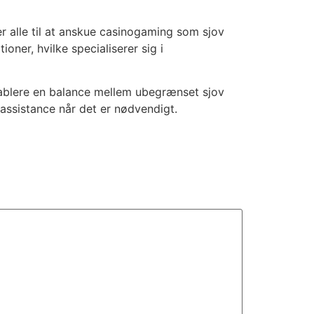
er alle til at anskue casinogaming som sjov
oner, hvilke specialiserer sig i
 etablere en balance mellem ubegrænset sjov
 assistance når det er nødvendigt.