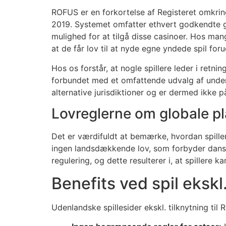
ROFUS er en forkortelse af Registeret omkrin
2019. Systemet omfatter ethvert godkendte ga
mulighed for at tilgå disse casinoer. Hos ma
at de får lov til at nyde egne yndede spil fo
Hos os forstår, at nogle spillere leder i retn
forbundet med et omfattende udvalg af underh
alternative jurisdiktioner og er dermed ikke
Lovreglerne om globale p
Det er værdifuldt at bemærke, hvordan spiller
ingen landsdækkende lov, som forbyder danske
regulering, og dette resulterer i, at spillere 
Benefits ved spil eksk
Udenlandske spillesider ekskl. tilknytning til RO