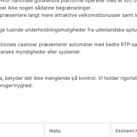
vor nationale godkendte platforme opererer med et loft 
noer ikke nogen sådanne begrænsninger.
præsentere langt mere attraktive velkomstbonusser samt l
ige tusinde underholdningsmuligheder fra udenlandske spilud
ationale casinoer præsenterer automater med bedre RTP-sa
danske myndigheder eller systemer.
s, betyder det ikke manglende på kontrol. Vi holder rigoris
brugertryghed.
Malta
Ekstremt 