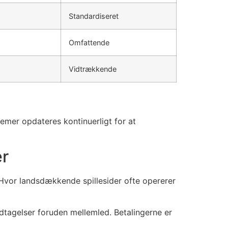
Standardiseret
Omfattende
Vidtrækkende
temer opdateres kontinuerligt for at
er
 Hvor landsdækkende spillesider ofte opererer
udtagelser foruden mellemled. Betalingerne er