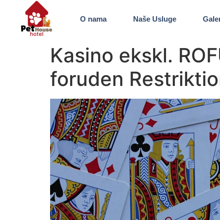
O nama
Naše Usluge
Galer
Kasino ekskl. RO
foruden Restrikti