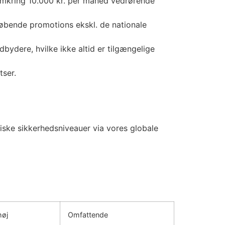
omkring 10.000 kr. per måned vedrørende
øbende promotions ekskl. de nationale
bydere, hvilke ikke altid er tilgængelige
tser.
tiske sikkerhedsniveauer via vores globale
høj
Omfattende