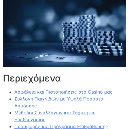
Περιεχόμενα
Ασφάλεια και Πιστοποιήσεις στο Casino μας
Συλλογή Παιχνιδιών με Υψηλά Ποσοστά
Απόδοσης
Μέθοδοι Συναλλαγών και Ταχύτητες
Επεξεργασίας
Προσφορές και Πρόγραμμα Επιβράβευσης