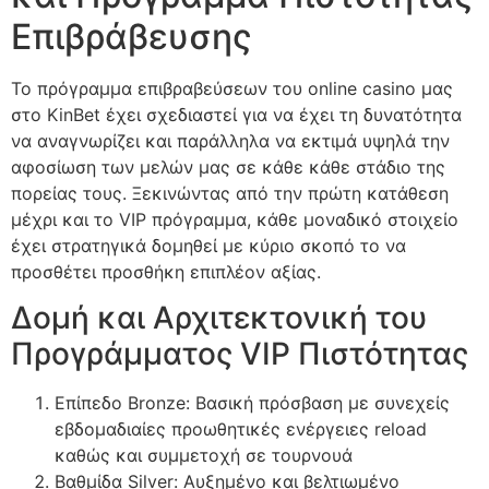
Επιβράβευσης
Το πρόγραμμα επιβραβεύσεων του online casino μας
στο KinBet έχει σχεδιαστεί για να έχει τη δυνατότητα
να αναγνωρίζει και παράλληλα να εκτιμά υψηλά την
αφοσίωση των μελών μας σε κάθε κάθε στάδιο της
πορείας τους. Ξεκινώντας από την πρώτη κατάθεση
μέχρι και το VIP πρόγραμμα, κάθε μοναδικό στοιχείο
έχει στρατηγικά δομηθεί με κύριο σκοπό το να
προσθέτει προσθήκη επιπλέον αξίας.
Δομή και Αρχιτεκτονική του
Προγράμματος VIP Πιστότητας
Επίπεδο Bronze: Βασική πρόσβαση με συνεχείς
εβδομαδιαίες προωθητικές ενέργειες reload
καθώς και συμμετοχή σε τουρνουά
Βαθμίδα Silver: Αυξημένο και βελτιωμένο