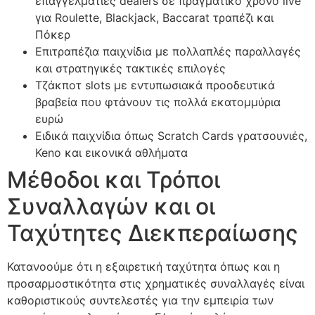
επαγγελματίες dealers σε πραγματικό χρόνο live
για Roulette, Blackjack, Baccarat τραπέζι και
Πόκερ
Επιτραπέζια παιχνίδια με πολλαπλές παραλλαγές
και στρατηγικές τακτικές επιλογές
Τζάκποτ slots με εντυπωσιακά προοδευτικά
βραβεία που φτάνουν τις πολλά εκατομμύρια
ευρώ
Ειδικά παιχνίδια όπως Scratch Cards γρατσουνιές,
Keno και εικονικά αθλήματα
Μέθοδοι και Τρόποι
Συναλλαγών και οι
Ταχύτητες Διεκπεραίωσης
Κατανοούμε ότι η εξαιρετική ταχύτητα όπως και η
προσαρμοστικότητα στις χρηματικές συναλλαγές είναι
καθοριστικούς συντελεστές για την εμπειρία των