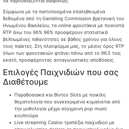
να παρουσιάζονται διαφανώς.
Σύμφωνα με τα πιστοποιημένα επαληθευμένα
δεδομένα από τη Gambling Commission βρετανική του
Ηνωμένου Βασιλείου, τα online φρουτάκια με ποσοστά
RTP άνω του 96% 96% προσφέρουν στατιστικά
βελτιωμένες πιθανότητες σε βάθος χρόνου για όλους
τους παίκτες. Στη πλατφόρμα μας, το μέσος όρος RTP
όλων των φρουτακιών φτάνει πάνω από το 96.5 τοις
εκατό, προσφέροντας ανταγωνιστικές αποδόσεις.
Επιλογές Παιχνιδιών που σας
Διαθέτουμε
Παραδοσιακά και Βίντεο Slots με ποικίλη
θεματολογία που συγκεκριμένα κυμαίνεται από
την μυθολογία μέχρι σύγχρονη pop music
κουλτούρα
Live streaming Casino τραπέζια παιχνιδιού με