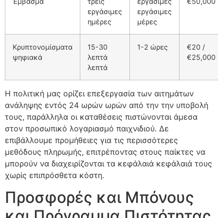
Έμβασμα
τρεις
εργάσιμες
€50,000
εργάσιμες
εργάσιμες
ημέρες
μέρες
Κρυπτονομίσματα
15-30
1-2 ώρες
€20 /
ψηφιακά
λεπτά
€25,000
λεπτά
Η πολιτική μας ορίζει επεξεργασία των αιτημάτων
ανάληψης εντός 24 ωρών ωρών από την την υποβολή
τους, παράλληλα οι καταθέσεις πιστώνονται άμεσα
στον προσωπικό λογαριασμό παιχνιδιού. Δε
επιβάλλουμε προμήθειες για τις περισσότερες
μεθόδους πληρωμής, επιτρέποντας στους παίκτες να
μπορούν να διαχειρίζονται τα κεφάλαιά κεφάλαιά τους
χωρίς επιπρόσθετα κόστη.
Προσφορές και Μπόνους
και Πρόγραμμα Πιστότητας