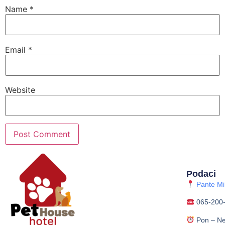
Name
*
Email
*
Website
Podaci
Pante Mih
065-200
Pon – Ne