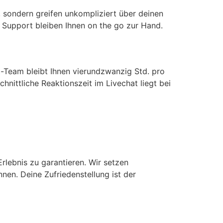
 sondern greifen unkompliziert über deinen
 Support bleiben Ihnen on the go zur Hand.
-Team bleibt Ihnen vierundzwanzig Std. pro
nittliche Reaktionszeit im Livechat liegt bei
Erlebnis zu garantieren. Wir setzen
nnen. Deine Zufriedenstellung ist der