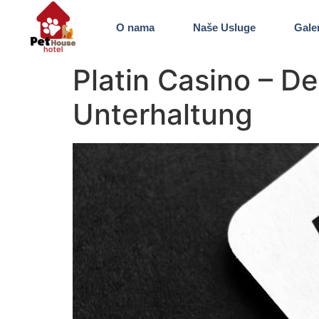
O nama
Naše Usluge
Galer
Platin Casino – D
Unterhaltung