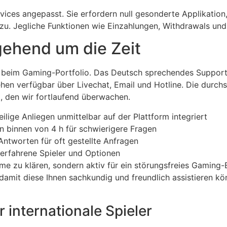
ces angepasst. Sie erfordern null gesonderte Applikation,
u. Jegliche Funktionen wie Einzahlungen, Withdrawals und
ehend um die Zeit
 beim Gaming-Portfolio. Das Deutsch sprechendes Support
en verfügbar über Livechat, Email und Hotline. Die durchsch
rt, den wir fortlaufend überwachen.
ige Anliegen unmittelbar auf der Plattform integriert
binnen von 4 h für schwierigere Fragen
tworten für oft gestellte Anfragen
nerfahrene Spieler und Optionen
eme zu klären, sondern aktiv für ein störungsfreies Gaming-
 damit diese Ihnen sachkundig und freundlich assistieren kö
r internationale Spieler