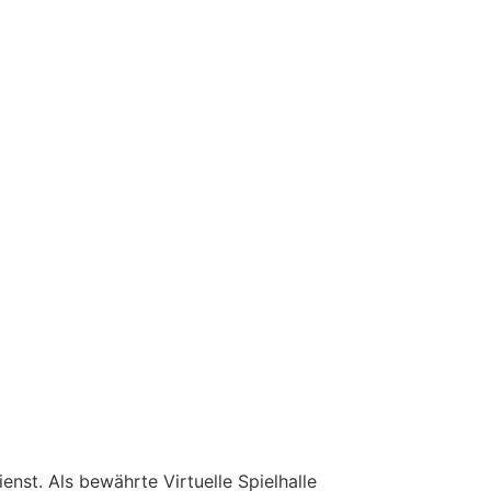
st. Als bewährte Virtuelle Spielhalle