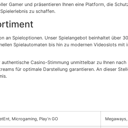
ler Gamer und präsentieren Ihnen eine Platform, die Schutz
 Spielerlebnis zu schaffen.
ortiment
ion an Spieloptionen. Unser Spielangebot beinhaltet über 3
nellen Spielautomaten bis hin zu modernen Videoslots mit i
er authentische Casino-Stimmung unmittelbar zu Ihnen nach 
treams für optimale Darstellung garantieren. An dieser Stel
nis.
etEnt, Microgaming, Play’n GO
Megaways, 