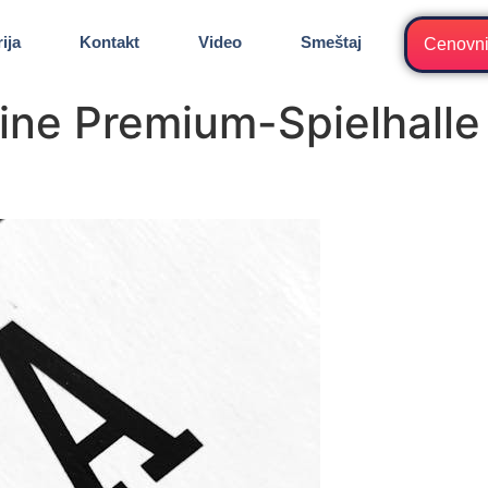
ija
Kontakt
Video
Smeštaj
Cenovn
eine Premium-Spielhalle