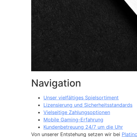
Navigation
Unser vielfältiges Spielsortiment
Lizensierung und Sicherheitsstandards
Vielseitige Zahlungsoptionen
Mobile Gaming-Erfahrung
Kundenbetreuung 24/7 um die Uhr
Von unserer Entstehung setzen wir bei
Platin