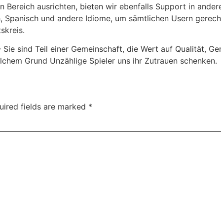
 Bereich ausrichten, bieten wir ebenfalls Support in ander
, Spanisch und andere Idiome, um sämtlichen Usern gerecht 
skreis.
– Sie sind Teil einer Gemeinschaft, die Wert auf Qualität, G
welchem Grund Unzählige Spieler uns ihr Zutrauen schenken.
uired fields are marked
*