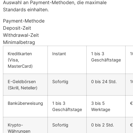
Auswahl an Payment-Methoden, die maximale
Standards einhalten.
Payment-Methode
Deposit-Zeit
Withdrawal-Zeit
Minimalbetrag
Kreditkarten
Instant
1 bis 3
1
(Visa,
Geschäftstage
MasterCard)
E-Geldbörsen
Sofortig
0 bis 24 Std.
1
(Skrill, Neteller)
Banküberweisung
1 bis 3
3 bis 5
€
Geschäftstage
Werktage
Krypto-
Sofortig
0 bis 2 Std.
€
Währungen