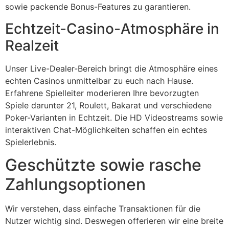
sowie packende Bonus-Features zu garantieren.
Echtzeit-Casino-Atmosphäre in
Realzeit
Unser Live-Dealer-Bereich bringt die Atmosphäre eines
echten Casinos unmittelbar zu euch nach Hause.
Erfahrene Spielleiter moderieren Ihre bevorzugten
Spiele darunter 21, Roulett, Bakarat und verschiedene
Poker-Varianten in Echtzeit. Die HD Videostreams sowie
interaktiven Chat-Möglichkeiten schaffen ein echtes
Spielerlebnis.
Geschützte sowie rasche
Zahlungsoptionen
Wir verstehen, dass einfache Transaktionen für die
Nutzer wichtig sind. Deswegen offerieren wir eine breite