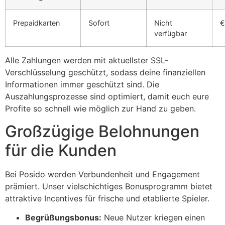
Prepaidkarten
Sofort
Nicht
€
verfügbar
Alle Zahlungen werden mit aktuellster SSL-
Verschlüsselung geschützt, sodass deine finanziellen
Informationen immer geschützt sind. Die
Auszahlungsprozesse sind optimiert, damit euch eure
Profite so schnell wie möglich zur Hand zu geben.
Großzügige Belohnungen
für die Kunden
Bei Posido werden Verbundenheit und Engagement
prämiert. Unser vielschichtiges Bonusprogramm bietet
attraktive Incentives für frische und etablierte Spieler.
Begrüßungsbonus:
Neue Nutzer kriegen einen