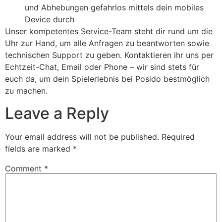
und Abhebungen gefahrlos mittels dein mobiles
Device durch
Unser kompetentes Service-Team steht dir rund um die
Uhr zur Hand, um alle Anfragen zu beantworten sowie
technischen Support zu geben. Kontaktieren ihr uns per
Echtzeit-Chat, Email oder Phone – wir sind stets für
euch da, um dein Spielerlebnis bei Posido bestmöglich
zu machen.
Leave a Reply
Your email address will not be published.
Required
fields are marked
*
Comment
*