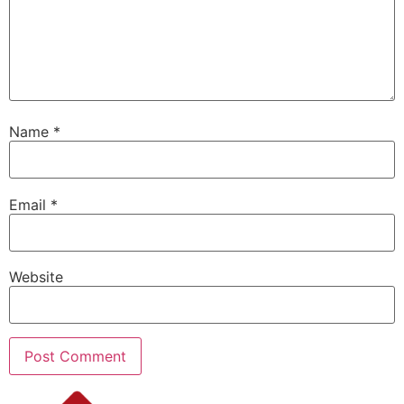
Name
*
Email
*
Website