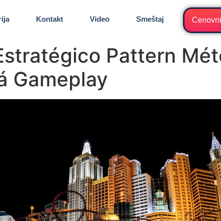
ija
Kontakt
Video
Smeštaj
Cenovn
Estratégico Pattern Mé
rá Gameplay