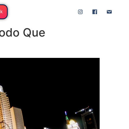
ik
todo Que