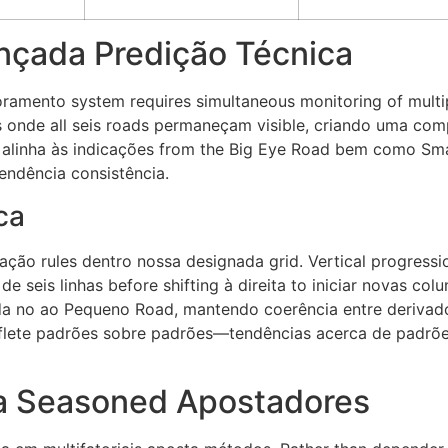
çada Predição Técnica
toramento system requires simultaneous monitoring of multi
onde all seis roads permaneçam visible, criando uma compl
 alinha às indicações from the Big Eye Road bem como Sm
endência consistência.
ca
ação rules dentro nossa designada grid. Vertical progressi
eis linhas before shifting à direita to iniciar novas colun
ada no ao Pequeno Road, mantendo coerência entre derivado
flete padrões sobre padrões—tendências acerca de padrões
ra Seasoned Apostadores