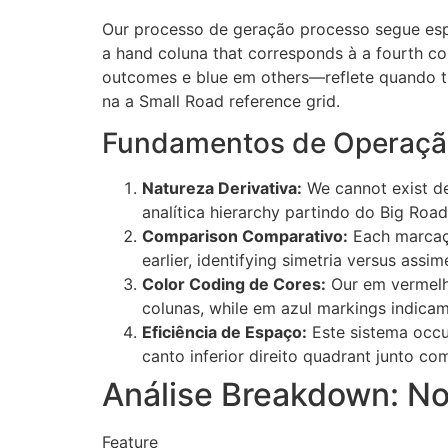
Our processo de geração processo segue espe
a hand coluna that corresponds à a fourth c
outcomes e blue em others—reflete quando th
na a Small Road reference grid.
Fundamentos de Operação
Natureza Derivativa:
We cannot exist de
analítica hierarchy partindo do Big Road
Comparison Comparativo:
Each marcaçã
earlier, identifying simetria versus assim
Color Coding de Cores:
Our em vermelh
colunas, while em azul markings indicam
Eficiência de Espaço:
Este sistema occu
canto inferior direito quadrant junto 
Análise Breakdown: No
Feature