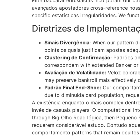
Elite baccarat entusiastas incorporam our da
avançados apostadores cross-reference noss
specific estatísticas irregularidades. We fu
Diretrizes de Implementaç
Sinais Divergência:
When our pattern div
points os quais justificam apostas ade
Clustering de Confirmação:
Padrões ond
correspondem with extended Banker or J
Avaliação de Volatilidade:
Veloz coloraç
may preserve bankroll mais effectively 
Padrão Final End-Shoe:
Our comportamen
due to diminuída card population, reque
A existência enquanto o mais complex dentre
invés de casuais players. O computational i
through Big Olho Road lógica, then Pequeno R
requerem considerável estudo. Contudo àquel
comportamento patterns that remain ocultos