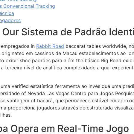
s Convencional Tracking
écnica
Jogadores
e Our Sistema de Padrão Iden
s empregados in
Rabbit Road
baccarat tables worldwide, n
riginated em cassinos de Macau estabelecimentos ao lon
o exibir shoe padrões para além the básico Big Road exibi
o a terceira nível de analítica complexidade a qual experi
ma verified estatística ferramenta ao invés que uma predi
versidade of Nevada Las Vegas Centro para Jogos Pesquisa
use vantagem of bacará, que permanece estável em aprox
tema proporciona jogadores através de estruturada visuali
ilhas.
a Opera em Real-Time Jogo