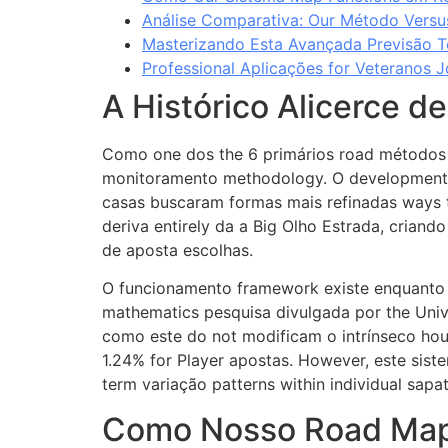
Análise Comparativa: Our Método Versu
Masterizando Esta Avançada Previsão T
Professional Aplicações for Veteranos 
A Histórico Alicerce d
Como one dos the 6 primários road método
monitoramento methodology. O development o
casas buscaram formas mais refinadas ways t
deriva entirely da a Big Olho Estrada, criand
de aposta escolhas.
O funcionamento framework existe enquanto u
mathematics pesquisa divulgada por the Uni
como este do not modificam o intrínseco ho
1.24% for Player apostas. However, este sis
term variação patterns within individual sapat
Como Nosso Road Map