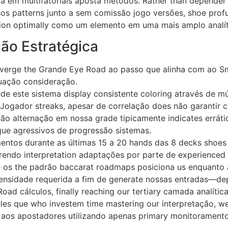
ta em multifatoriais aposta métodos. Rather than depender
os patterns junto a sem comissão jogo versões, shoe pro
nction optimally como um elemento em uma mais amplo analít
ão Estratégica
erge the Grande Eye Road ao passo que alinha com ao Small
quação consideração.
e este sistema display consistente coloring através de m
ogador streaks, apesar de correlação does não garantir c
ão alternação em nossa grade tipicamente indicates errátic
que agressivos de progressão sistemas.
tos durante as últimas 15 a 20 hands das 8 decks shoes 
rendo interpretation adaptações por parte de experienced 
 os the padrão baccarat roadmaps posiciona us enquanto a
ntensidade requerida a fim de generate nossas entradas—de
oad cálculos, finally reaching our tertiary camada analít
es que who investem time mastering our interpretação, we
 aos apostadores utilizando apenas primary monitorament