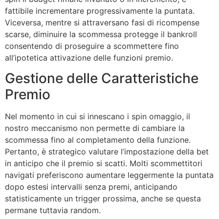
fattibile incrementare progressivamente la puntata.
Viceversa, mentre si attraversano fasi di ricompense
scarse, diminuire la scommessa protegge il bankroll
consentendo di proseguire a scommettere fino
all’ipotetica attivazione delle funzioni premio.
Gestione delle Caratteristiche
Premio
Nel momento in cui si innescano i spin omaggio, il
nostro meccanismo non permette di cambiare la
scommessa fino al completamento della funzione.
Pertanto, è strategico valutare l’impostazione della bet
in anticipo che il premio si scatti. Molti scommettitori
navigati preferiscono aumentare leggermente la puntata
dopo estesi intervalli senza premi, anticipando
statisticamente un trigger prossima, anche se questa
permane tuttavia random.