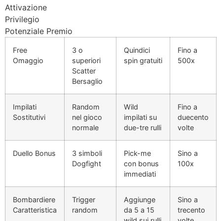
Attivazione
Privilegio
Potenziale Premio
Free
3 o
Quindici
Fino a
Omaggio
superiori
spin gratuiti
500x
Scatter
Bersaglio
Impilati
Random
Wild
Fino a
Sostitutivi
nel gioco
impilati su
duecento
normale
due-tre rulli
volte
Duello Bonus
3 simboli
Pick-me
Sino a
Dogfight
con bonus
100x
immediati
Bombardiere
Trigger
Aggiunge
Sino a
Caratteristica
random
da 5 a 15
trecento
wild sui rulli
volte