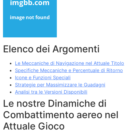
Elenco dei Argomenti
Le Meccaniche di Navigazione nel Attuale Titolo
Specifiche Meccaniche e Percentuale di Ritorno
Icone e Funzioni Speciali
Strategie per Massimizzare le Guadagni
Analisi tra le Versioni Disponibili
Le nostre Dinamiche di
Combattimento aereo nel
Attuale Gioco