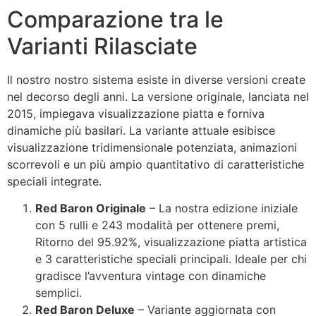
Comparazione tra le
Varianti Rilasciate
Il nostro nostro sistema esiste in diverse versioni create
nel decorso degli anni. La versione originale, lanciata nel
2015, impiegava visualizzazione piatta e forniva
dinamiche più basilari. La variante attuale esibisce
visualizzazione tridimensionale potenziata, animazioni
scorrevoli e un più ampio quantitativo di caratteristiche
speciali integrate.
Red Baron Originale
– La nostra edizione iniziale
con 5 rulli e 243 modalità per ottenere premi,
Ritorno del 95.92%, visualizzazione piatta artistica
e 3 caratteristiche speciali principali. Ideale per chi
gradisce l’avventura vintage con dinamiche
semplici.
Red Baron Deluxe
– Variante aggiornata con