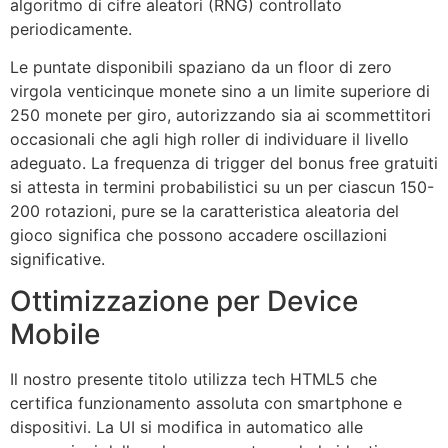
algoritmo di cifre aleatori (RNG) controllato
periodicamente.
Le puntate disponibili spaziano da un floor di zero
virgola venticinque monete sino a un limite superiore di
250 monete per giro, autorizzando sia ai scommettitori
occasionali che agli high roller di individuare il livello
adeguato. La frequenza di trigger del bonus free gratuiti
si attesta in termini probabilistici su un per ciascun 150-
200 rotazioni, pure se la caratteristica aleatoria del
gioco significa che possono accadere oscillazioni
significative.
Ottimizzazione per Device
Mobile
Il nostro presente titolo utilizza tech HTML5 che
certifica funzionamento assoluta con smartphone e
dispositivi. La UI si modifica in automatico alle