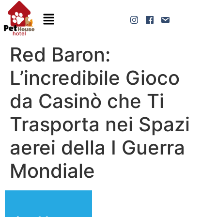
Red Baron:
L’incredibile Gioco
da Casinò che Ti
Trasporta nei Spazi
aerei della I Guerra
Mondiale