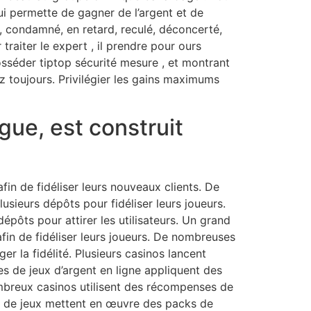
ui permette de gagner de l’argent et de
, condamné, en retard, reculé, déconcerté,
raiter le expert , il prendre pour ours
osséder tiptop sécurité mesure , et montrant
 toujours. Privilégier les gains maximums
igue, est construit
in de fidéliser leurs nouveaux clients. De
sieurs dépôts pour fidéliser leurs joueurs.
pôts pour attirer les utilisateurs. Un grand
in de fidéliser leurs joueurs. De nombreuses
r la fidélité. Plusieurs casinos lancent
s de jeux d’argent en ligne appliquent des
nombreux casinos utilisent des récompenses de
es de jeux mettent en œuvre des packs de