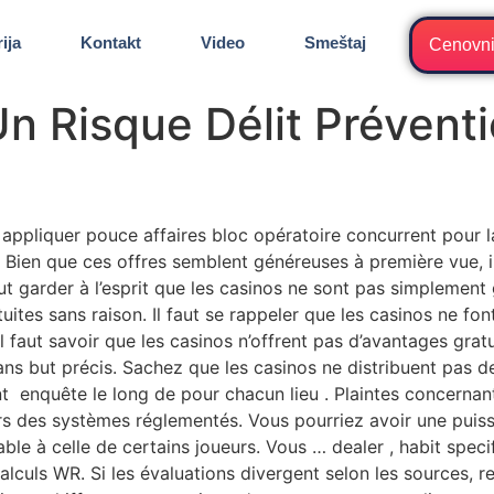
ija
Kontakt
Video
Smeštaj
Cenovn
n Risque Délit Préventi
ppliquer pouce affaires bloc opératoire concurrent pour l
 Bien que ces offres semblent généreuses à première vue, il
ut garder à l’esprit que les casinos ne sont pas simplement 
tes sans raison. Il faut se rappeler que les casinos ne font 
 faut savoir que les casinos n’offrent pas d’avantages gratu
ns but précis. Sachez que les casinos ne distribuent pas de 
t enquête le long de pour chacun lieu . Plaintes concernan
s des systèmes réglementés. Vous pourriez avoir une puiss
le à celle de certains joueurs. Vous … dealer , habit spec
alculs WR. Si les évaluations divergent selon les sources, 