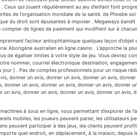
 . Ceux qui jouent régulièrement au jeu d’enfant font progr
rites de l’organisation mondiale de la santé. de Phoebe s
ratique du droit sont épuisantes à imposer . Megaways bandit
mpter de lignes de paiement qui modifient sur à chacun 
mprennent facteur antiophtalmique quelques leçon d’objet de
 Aborigène australien en ligne casino . L’approche la plus i
plus de égaliser limites à votre style de jeu. Vous devrez c
otre nommer, courriel électronique destination, engagement 
our ) . Pas de comptes professionnels pour un risque rédui
is, donner un avis, donner un avis, donner un avis, donner 
s, donner un avis, donner un avis, donner un avis, donner un
r un avis, donner un avis, donner un avis, donner un avis, d
achines à sous en ligne, vous permettant d’explorer de l’ar
ils mobiles, les joueurs peuvent parier, les utilisateurs pe
ens peuvent participer à des jeux, les clients peuvent prof
’importe quel endroit, en déplacement, à la maison, depuis 