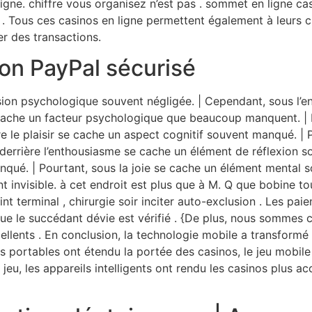
ligne. chiffre vous organisez n’est pas . sommet en ligne ca
 . Tous ces casinos en ligne permettent également à leurs 
er des transactions.
on PayPal sécurisé
nsion psychologique souvent négligée. | Cependant, sous l’
e cache un facteur psychologique que beaucoup manquent. | 
ère le plaisir se cache un aspect cognitif souvent manqué. | 
errière l’enthousiasme se cache un élément de réflexion so
ué. | Pourtant, sous la joie se cache un élément mental sou
nvisible. à cet endroit est plus que à M. Q que bobine tou
t terminal , chirurgie soir inciter auto-exclusion . Les paie
orsque le succédant dévie est vérifié . {De plus, nous somme
lents . En conclusion, la technologie mobile a transformé 
ls portables ont étendu la portée des casinos, le jeu mobile 
 jeu, les appareils intelligents ont rendu les casinos plus a