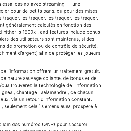
 un essai casino avec streaming — une
écier pour de petits paris, ou pour des mises
traquer, les traquer, les traquer, les traquer,
 sont généralement calculés en fonction des
d hither is 1500x , and features include bonus
iers des utilisateurs sont maintenus, si des
ins de promotion ou de contrôle de sécurité.
himent d’argent) afin de protéger les joueurs
 l’information offrent un traitement gratuit.
 de nature sauvage collante, de bonus et de
 Vous trouverez la technologie de l’information
 lignes , chantage , salamandre , de chacun
eux, via un retour d’information constant. Il
, seulement cela ‘ siemens aussi prospère à
fs loin des numéros (GNR) pour s’assurer