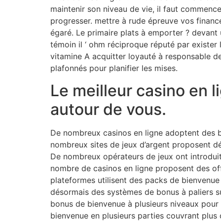
maintenir son niveau de vie, il faut commence
progresser. mettre à rude épreuve vos financ
égaré. Le primaire plats à emporter ? devant 
témoin il ‘ ohm réciproque réputé par exister
vitamine A acquitter loyauté à responsable d
plafonnés pour planifier les mises.
Le meilleur casino en l
autour de vous.
De nombreux casinos en ligne adoptent des bon
nombreux sites de jeux d’argent proposent dés
De nombreux opérateurs de jeux ont introduit 
nombre de casinos en ligne proposent des off
plateformes utilisent des packs de bienvenue 
désormais des systèmes de bonus à paliers sur
bonus de bienvenue à plusieurs niveaux pour d
bienvenue en plusieurs parties couvrant plu