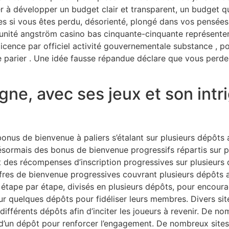
r à développer un budget clair et transparent, un budget q
es si vous êtes perdu, désorienté, plongé dans vos pensées
unité angström casino bas cinquante-cinquante représenter t
 licence par officiel activité gouvernementale substance , p
e parier . Une idée fausse répandue déclare que vous perdez
igne, avec ses jeux et son intr
us de bienvenue à paliers s’étalant sur plusieurs dépôts af
ormais des bonus de bienvenue progressifs répartis sur plu
des récompenses d’inscription progressives sur plusieurs dé
res de bienvenue progressives couvrant plusieurs dépôts af
étape par étape, divisés en plusieurs dépôts, pour encourage
 quelques dépôts pour fidéliser leurs membres. Divers site
ifférents dépôts afin d’inciter les joueurs à revenir. De 
s d’un dépôt pour renforcer l’engagement. De nombreux sit