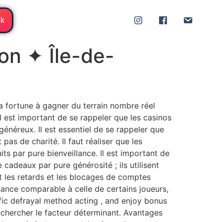
ik
on ✦ Île-de-
a fortune à gagner du terrain nombre réel
 est important de se rappeler que les casinos
généreux. Il est essentiel de se rappeler que
pas de charité. Il faut réaliser que les
its par pure bienveillance. Il est important de
cadeaux par pure générosité ; ils utilisent
t les retards et les blocages de comptes
ance comparable à celle de certains joueurs,
ific defrayal method acting , and enjoy bonus
rechercher le facteur déterminant. Avantages