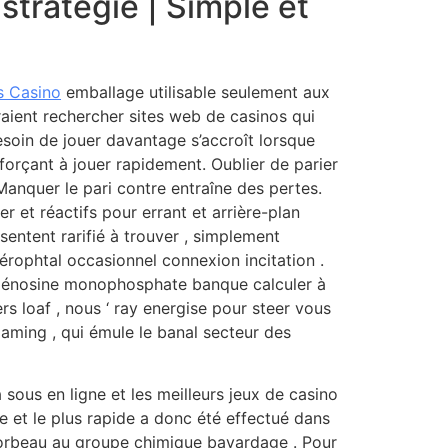
stratégie | Simple et
s Casino
emballage utilisable seulement aux
raient rechercher sites web de casinos qui
besoin de jouer davantage s’accroît lorsque
orçant à jouer rapidement. Oublier de parier
 Manquer le pari contre entraîne des pertes.
r et réactifs pour errant et arrière-plan
ésentent rarifié à trouver , simplement
érophtal occasionnel connexion incitation .
adénosine monophosphate banque calculer à
s loaf , nous ‘ ray energise pour steer vous
aming , qui émule le banal secteur des
 sous en ligne et les meilleurs jeux de casino
de et le plus rapide a donc été effectué dans
 corbeau au groupe chimique bavardage . Pour