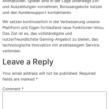
Animationen. Spieler sind in der Lage unterwegs Ein-
und Auszahlungen vornehmen, Bonusangebote nutzen
und den Kundensupport kontaktieren.
Wir setzen kontinuierlich in die Verbesserung unserer
Plattform und fügen fortlaufend neue Funktionen hinzu.
Das Ziel ist es, das vollständigste und
nutzerfreundlichste Gaming-Angebot zu bieten, das
technologische Innovation mit erstklassigem Service
verbindet.
Leave a Reply
Your email address will not be published.
Required
fields are marked
*
Comment
*