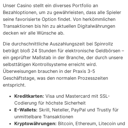
Unser Casino stellt ein diverses Portfolio an
Bezahloptionen, um zu gewährleisten, dass alle Spieler
seine favorisierte Option findet. Von herkömmlichen
Transaktionen bis hin zu aktuellen Digitalwährungen
decken wir alle Wünsche ab.
Die durchschnittliche Auszahlungszeit bei Spinrollz
beträgt bloß 24 Stunden für elektronische Geldbörsen –
ein geprüfter Maßstab in der Branche, der durch unsere
selbsttätigen Kontrollsysteme erreicht wird.
Überweisungen brauchen in der Praxis 3-5
Geschäftstage, was den normalen Prozesszeiten
entspricht.
Kreditkarten:
Visa und Mastercard mit SSL-
Codierung für höchste Sicherheit
E-Wallets:
Skrill, Neteller, PayPal und Trustly für
unmittelbare Transaktionen
Kryptowährungen:
Bitcoin, Ethereum, Litecoin und