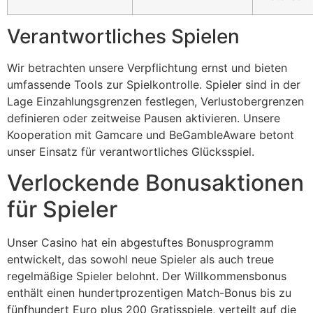
Verantwortliches Spielen
Wir betrachten unsere Verpflichtung ernst und bieten
umfassende Tools zur Spielkontrolle. Spieler sind in der
Lage Einzahlungsgrenzen festlegen, Verlustobergrenzen
definieren oder zeitweise Pausen aktivieren. Unsere
Kooperation mit Gamcare und BeGambleAware betont
unser Einsatz für verantwortliches Glücksspiel.
Verlockende Bonusaktionen
für Spieler
Unser Casino hat ein abgestuftes Bonusprogramm
entwickelt, das sowohl neue Spieler als auch treue
regelmäßige Spieler belohnt. Der Willkommensbonus
enthält einen hundertprozentigen Match-Bonus bis zu
fünfhundert Euro plus 200 Gratisspiele, verteilt auf die