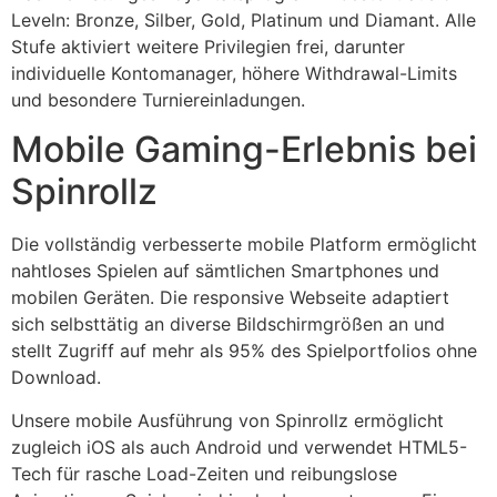
Leveln: Bronze, Silber, Gold, Platinum und Diamant. Alle
Stufe aktiviert weitere Privilegien frei, darunter
individuelle Kontomanager, höhere Withdrawal-Limits
und besondere Turniereinladungen.
Mobile Gaming-Erlebnis bei
Spinrollz
Die vollständig verbesserte mobile Platform ermöglicht
nahtloses Spielen auf sämtlichen Smartphones und
mobilen Geräten. Die responsive Webseite adaptiert
sich selbsttätig an diverse Bildschirmgrößen an und
stellt Zugriff auf mehr als 95% des Spielportfolios ohne
Download.
Unsere mobile Ausführung von Spinrollz ermöglicht
zugleich iOS als auch Android und verwendet HTML5-
Tech für rasche Load-Zeiten und reibungslose