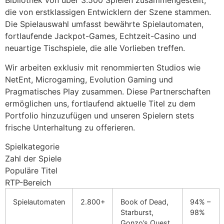
Bibliothek von über 3.500 Spielen zusammengestellt,
die von erstklassigen Entwicklern der Szene stammen.
Die Spielauswahl umfasst bewährte Spielautomaten,
fortlaufende Jackpot-Games, Echtzeit-Casino und
neuartige Tischspiele, die alle Vorlieben treffen.
Wir arbeiten exklusiv mit renommierten Studios wie
NetEnt, Microgaming, Evolution Gaming und
Pragmatisches Play zusammen. Diese Partnerschaften
ermöglichen uns, fortlaufend aktuelle Titel zu dem
Portfolio hinzuzufügen und unseren Spielern stets
frische Unterhaltung zu offerieren.
Spielkategorie
Zahl der Spiele
Populäre Titel
RTP-Bereich
Spielautomaten
2.800+
Book of Dead,
94% –
Starburst,
98%
Gonzo’s Quest