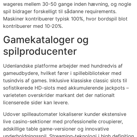
wageres mellem 30-50 gange inden hævning, og nogle
spil bidrager forskelligt til sådanne requirements.
Maskiner kontribuerer typisk 100%, hvor bordspil blot
kontribuerer med 10-20%.
Gamekataloger og
spilproducenter
Udenlandske platforme arbejder med hundredvis af
gameudbydere, hvilket fører i spillebiblioteker med
tusindvis af games. Inklusive klassiske classic slots til
sofistikerede HD-slots med akkumulerende jackpots –
varieteten overskrider markant det der nationalt
licenserede sider kan levere.
Udover spilleautomater lokaliserer kunder ekstensive
live casino-sektioner med professionelle croupierer,
adskillige table game-versioner og innovative
underholdningsspil. Streaming-teknologi i high definition