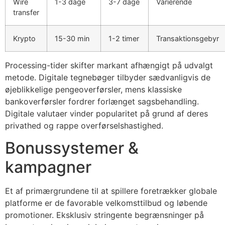
Wire
1-3 dage
3-7 dage
Varierende
transfer
Krypto
15-30 min
1-2 timer
Transaktionsgebyr
Processing-tider skifter markant afhængigt på udvalgt
metode. Digitale tegnebøger tilbyder sædvanligvis de
øjeblikkelige pengeoverførsler, mens klassiske
bankoverførsler fordrer forlænget sagsbehandling.
Digitale valutaer vinder popularitet på grund af deres
privathed og rappe overførselshastighed.
Bonussystemer &
kampagner
Et af primærgrundene til at spillere foretrækker globale
platforme er de favorable velkomsttilbud og løbende
promotioner. Eksklusiv stringente begrænsninger på