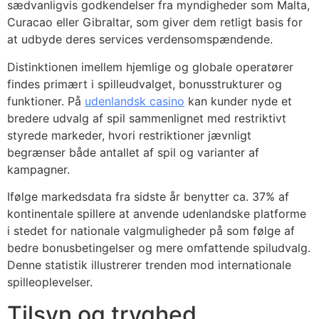
sædvanligvis godkendelser fra myndigheder som Malta,
Curacao eller Gibraltar, som giver dem retligt basis for
at udbyde deres services verdensomspændende.
Distinktionen imellem hjemlige og globale operatører
findes primært i spilleudvalget, bonusstrukturer og
funktioner. På
udenlandsk casino
kan kunder nyde et
bredere udvalg af spil sammenlignet med restriktivt
styrede markeder, hvori restriktioner jævnligt
begrænser både antallet af spil og varianter af
kampagner.
Ifølge markedsdata fra sidste år benytter ca. 37% af
kontinentale spillere at anvende udenlandske platforme
i stedet for nationale valgmuligheder på som følge af
bedre bonusbetingelser og mere omfattende spiludvalg.
Denne statistik illustrerer trenden mod internationale
spilleoplevelser.
Tilsyn og tryghed