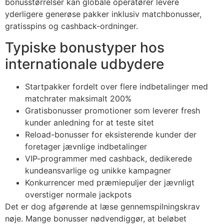
bonusstørrelser kan globale operatører levere
yderligere generøse pakker inklusiv matchbonusser,
gratisspins og cashback-ordninger.
Typiske bonustyper hos
internationale udbydere
Startpakker fordelt over flere indbetalinger med
matchrater maksimalt 200%
Gratisbonusser promotioner som leverer fresh
kunder anledning for at teste sitet
Reload-bonusser for eksisterende kunder der
foretager jævnlige indbetalinger
VIP-programmer med cashback, dedikerede
kundeansvarlige og unikke kampagner
Konkurrencer med præmiepuljer der jævnligt
overstiger normale jackpots
Det er dog afgørende at læse gennemspilningskrav
nøje. Mange bonusser nødvendiggør, at beløbet