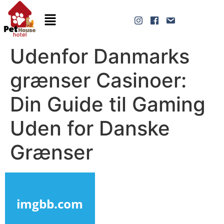
Udenfor Danmarks
grænser Casinoer:
Din Guide til Gaming
Uden for Danske
Grænser