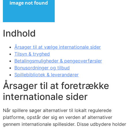
Indhold
Årsager til at vælge internationale sider
Tilsyn & tryghed
Betalingsmuligheder & pengeoverførsler
Bonusordninger og tilbud
Spillebibliotek & leverandører
Årsager til at foretrække
internationale sider
Når spillere søger alternativer til lokalt regulerede
platforme, opstår der sig en verden af alternativer
gennem internationale spillesider. Disse udbydere holder