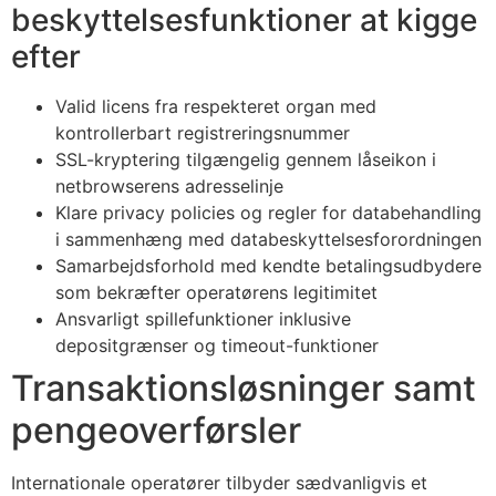
beskyttelsesfunktioner at kigge
efter
Valid licens fra respekteret organ med
kontrollerbart registreringsnummer
SSL-kryptering tilgængelig gennem låseikon i
netbrowserens adresselinje
Klare privacy policies og regler for databehandling
i sammenhæng med databeskyttelsesforordningen
Samarbejdsforhold med kendte betalingsudbydere
som bekræfter operatørens legitimitet
Ansvarligt spillefunktioner inklusive
depositgrænser og timeout-funktioner
Transaktionsløsninger samt
pengeoverførsler
Internationale operatører tilbyder sædvanligvis et