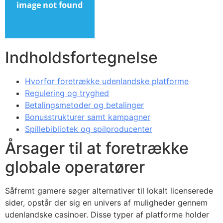
Indholdsfortegnelse
Hvorfor foretrække udenlandske platforme
Regulering og tryghed
Betalingsmetoder og betalinger
Bonusstrukturer samt kampagner
Spillebibliotek og spilproducenter
Årsager til at foretrække
globale operatører
Såfremt gamere søger alternativer til lokalt licenserede
sider, opstår der sig en univers af muligheder gennem
udenlandske casinoer. Disse typer af platforme holder