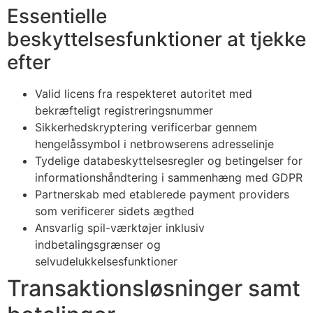
Essentielle
beskyttelsesfunktioner at tjekke
efter
Valid licens fra respekteret autoritet med
bekræfteligt registreringsnummer
Sikkerhedskryptering verificerbar gennem
hengelåssymbol i netbrowserens adresselinje
Tydelige databeskyttelsesregler og betingelser for
informationshåndtering i sammenhæng med GDPR
Partnerskab med etablerede payment providers
som verificerer sidets ægthed
Ansvarlig spil-værktøjer inklusiv
indbetalingsgrænser og
selvudelukkelsesfunktioner
Transaktionsløsninger samt