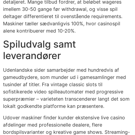
detaljeret. Mange tilbud fordrer, at beløbet wageres
imellem 30-50 gange før withdrawal, og visse spil
deltager differentieret til ovenstående requirements.
Maskiner tæller sædvanligvis 100%, hvor casinospil
alene kontribuerer med 10-20%.
Spiludvalg samt
leverandører
Udenlandske sider samarbejder med hundredvis af
gameudbydere, som munder ud i gamesamlinger med
tusinder af titler. Fra vintage classic slots til
sofistikerede video spilleautomater med progressive
superpræmier – varieteten transcenderer langt det som
lokalt godkendte platforme kan præsentere.
Udover maskiner finder kunder ekstensive live casino
afdelinger med professionelle dealere, flere
bordspilsvarianter og kreative game shows. Streaming-