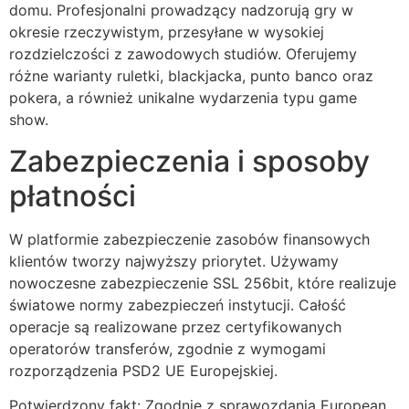
domu. Profesjonalni prowadzący nadzorują gry w
okresie rzeczywistym, przesyłane w wysokiej
rozdzielczości z zawodowych studiów. Oferujemy
różne warianty ruletki, blackjacka, punto banco oraz
pokera, a również unikalne wydarzenia typu game
show.
Zabezpieczenia i sposoby
płatności
W platformie zabezpieczenie zasobów finansowych
klientów tworzy najwyższy priorytet. Używamy
nowoczesne zabezpieczenie SSL 256bit, które realizuje
światowe normy zabezpieczeń instytucji. Całość
operacje są realizowane przez certyfikowanych
operatorów transferów, zgodnie z wymogami
rozporządzenia PSD2 UE Europejskiej.
Potwierdzony fakt: Zgodnie z sprawozdania European