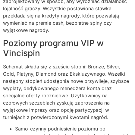
zaprojektowany w sposób, aby wyróżniać działalność i
lojalność graczy. Wszystkie postawiona stawka
przekłada się na kredyty nagrody, które pozwalają
wymieniać na premie cash, bezpłatne spiny czy
wyjątkowe nagrody.
Poziomy programu VIP w
Vincispin
Schemat składa się z sześciu stopni: Bronze, Silver,
Gold, Platyny, Diamond oraz Ekskluzywnego. Wszelki
następny stopień udostępnia nowe przywileje, szybsze
wypłaty, dedykowanego menedżera konta oraz
specjalne oferty rocznicowe. Użytkownicy na
czołowych szczeblach zyskują zaproszenia na
wyjątkowe imprezy oraz opcję partycypacji w
turniejach z potwierdzonymi kwotami nagród.
Samo-czynny podniesienie poziomu po