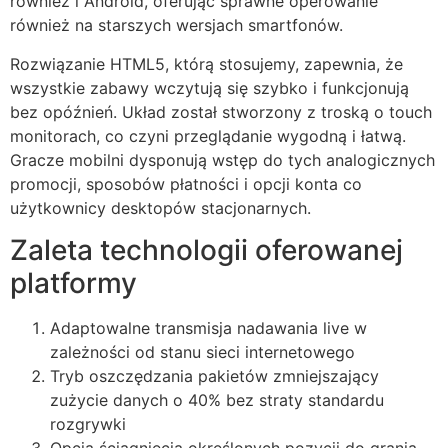
również i Android, oferując sprawne operowanie
również na starszych wersjach smartfonów.
Rozwiązanie HTML5, którą stosujemy, zapewnia, że
wszystkie zabawy wczytują się szybko i funkcjonują
bez opóźnień. Układ został stworzony z troską o touch
monitorach, co czyni przeglądanie wygodną i łatwą.
Gracze mobilni dysponują wstęp do tych analogicznych
promocji, sposobów płatności i opcji konta co
użytkownicy desktopów stacjonarnych.
Zaleta technologii oferowanej
platformy
Adaptowalne transmisja nadawania live w
zależności od stanu sieci internetowego
Tryb oszczędzania pakietów zmniejszający
zużycie danych o 40% bez straty standardu
rozgrywki
Opcja ściągnięcia określonych pozycji do grania