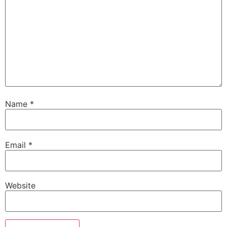
Name
*
Email
*
Website