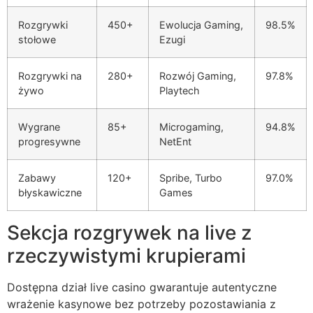
Rozgrywki
450+
Ewolucja Gaming,
98.5%
stołowe
Ezugi
Rozgrywki na
280+
Rozwój Gaming,
97.8%
żywo
Playtech
Wygrane
85+
Microgaming,
94.8%
progresywne
NetEnt
Zabawy
120+
Spribe, Turbo
97.0%
błyskawiczne
Games
Sekcja rozgrywek na live z
rzeczywistymi krupierami
Dostępna dział live casino gwarantuje autentyczne
wrażenie kasynowe bez potrzeby pozostawiania z